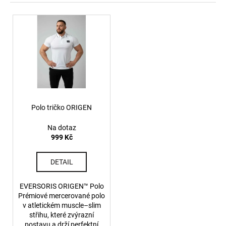
z
a
e
V
j
n
ý
í
í
p
t
p
i
?
r
s
o
p
d
r
u
o
Polo tričko ORIGEN
k
HLEDAT
d
Na dotaz
t
u
999 Kč
ů
k
D
t
DETAIL
o
ů
p
EVERSORIS ORIGEN™ Polo
o
Prémiové mercerované polo
r
v atletickém muscle–slim
u
střihu, které zvýrazní
postavu a drží perfektní