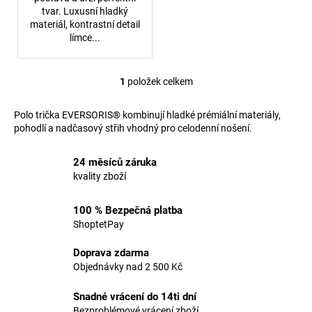
č
tvar. Luxusní hladký
u
materiál, kontrastní detail
j
límce...
e
m
e
1
položek celkem
O
v
Polo trička EVERSORIS® kombinují hladké prémiální materiály,
l
OVERAL
pohodlí a nadčasový střih vhodný pro celodenní nošení.
VELARIS
á
NOVA
d
1
24 měsíců záruka
a
199
kvality zboží
c
Kč
í
p
100 % Bezpečná platba
r
ShoptetPay
v
Doprava zdarma
k
Objednávky nad 2 500 Kč
y
v
Snadné vrácení do 14ti dní
ý
Bezproblémové vrácení zboží