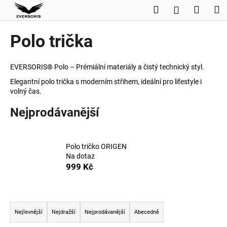
K
Přejít
Hledat
Nákup
M
Přihlášení
na
o
obsah
Zpět
Zpět
košík
š
Polo trička
í
C
k
o
EVERSORIS® Polo – Prémiální materiály a čistý technický styl.
p
Elegantní polo trička s moderním střihem, ideální pro lifestyle i
volný čas.
o
t
Nejprodávanější
ř
e
b
Polo tričko ORIGEN
Na dotaz
u
999 Kč
j
e
t
Ř
e
a
Nejlevnější
Nejdražší
Nejprodávanější
Abecedně
n