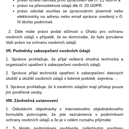
právo vznést námitku proti zpracování dle čl. 21 GDPR a
právo na přenositelnost údajů dle čl. 20 GDPR.
právo odvolat souhlas se zpracováním písemně nebo
elektronicky na adresu nebo email správce uvedený v čl.
III těchto podmínek.
2. Dále máte právo podat stížnost u Úřadu pro ochranu
osobních údajů v případě, že se domníváte, že bylo porušeno
Vaší právo na ochranu osobních údajů.
VII.
Podmínky zabezpečení osobních údajů
1. Správce prohlašuje, že přijal veškerá vhodná technická a
organizační opatření k zabezpečení osobních údajů.
2. Správce přijal technická opatření k zabezpečení datových
úložišť a úložišť osobních údajů v listinné podobě, zejména …
3. Správce prohlašuje, že k osobním údajům mají přístup pouze
jím pověřené osoby.
VIII.
Závěrečná ustanovení
1. Odesláním objednávky z internetového objednávkového
formuláře potvrzujete, že jste seznámen/a s podmínkami
ochrany osobních údajů a že je v celém rozsahu přijímáte.
2. S těmito podmínkami souhlasíte zaškrtnutím souhlasu