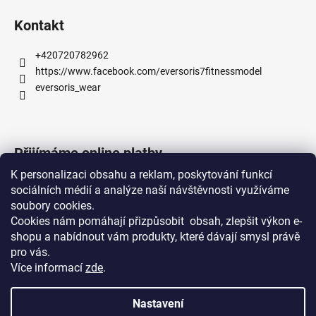
í
Kontakt
+420720782962
https://www.facebook.com/eversoris7fitnessmodel
eversoris_wear
Přijímáme online platby
K personalizaci obsahu a reklam, poskytování funkcí
sociálních médií a analýze naší návštěvnosti využíváme
soubory cookies.
Cookies nám pomáhají přizpůsobit obsah, zlepšit výkon e-
shopu a nabídnout vám produkty, které dávají smysl právě
Mimo Mísu - Bistro
CEO - Eversoris Wear
pro vás.
Více informací
zde
.
Nastavení
Vytvořil Shoptet