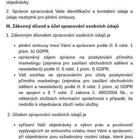
č
objednávky.
u
2. Správce zpracovává Vaše identifikační a kontaktní údaje a
j
údaje nezbytné pro plnění smlouvy.
e
III.
Zákonný důvod a účel zpracování osobních údajů
m
e
1. Zákonným důvodem zpracování osobních údajů je
plnění smlouvy mezi Vámi a správcem podle čl. 6 odst. 1
písm. b) GDPR,
SPORTOVNÍ
oprávněný zájem správce na poskytování přímého
ŠATY
marketingu (zejména pro zasílání obchodních sdělení a
LINEA
newsletterů) podle čl. 6 odst. 1 písm. f) GDPR,
1
Váš souhlas se zpracováním pro účely poskytování
399
přímého marketingu (zejména pro zasílání obchodních
Kč
sdělení a newsletterů) podle čl. 6 odst. 1 písm. a) GDPR
ve spojení s § 7 odst. 2 zákona č. 480/2004 Sb., o
některých službách informační společnosti v případě, že
nedošlo k objednávce zboží nebo služby.
2. Účelem zpracování osobních údajů je
vyřízení Vaší objednávky a výkon práv a povinností
vyplývajících ze smluvního vztahu mezi Vámi a správcem;
při objednávce jsou vyžadovány osobní údaje, které jsou