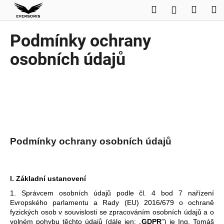
K
Přejít
Hledat
Nákup
M
Přihlášení
na
o
obsah
Zpět
Zpět
košík
š
Podmínky ochrany
í
C
osobních údajů
k
o
p
o
t
ř
e
Podmínky ochrany osobních údajů
b
u
j
I.
Základní ustanovení
e
1. Správcem osobních údajů podle čl. 4 bod 7 nařízení
t
Evropského parlamentu a Rady (EU) 2016/679 o ochraně
e
fyzických osob v souvislosti se zpracováním osobních údajů a o
n
volném pohybu těchto údajů (dále jen: „
GDPR
”) je Ing. Tomáš