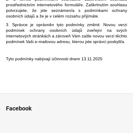
prostřednictvím internetového formuláře. Zaškrtnutím souhlasu
potvrzujete, že jste seznámen/a s podmínkami ochrany
osobních údajů a že je v celém rozsahu přijímáte.
3. Správce je oprávněn tyto podmínky změnit. Novou verzi
podmínek ochrany osobních údajů zveřejní na svých
internetových stránkách a zároveň Vám zašle novou verzi těchto
podmínek Vaši e-mailovou adresu, kterou jste správci poskytl/a.
Tyto podmínky nabývají účinnosti dnem 13.11.2025
Z
á
Facebook
p
a
t