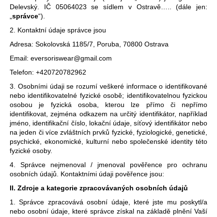
Delevský. IČ
05064023
se sídlem v Ostravě….. (dále jen:
a
„
správce
“).
j
2. Kontaktní údaje správce jsou
í
Adresa:
Sokolovská 1185/7, Poruba, 70800 Ostrava
t
Email: eversoriswear
@gmail.com
?
Telefon: +420720782962
3. Osobními údaji se rozumí veškeré informace o identifikované
nebo identifikovatelné fyzické osobě; identifikovatelnou fyzickou
osobou je fyzická osoba, kterou lze přímo či nepřímo
HLEDAT
identifikovat, zejména odkazem na určitý identifikátor, například
jméno, identifikační číslo, lokační údaje, síťový identifikátor nebo
na jeden či více zvláštních prvků fyzické, fyziologické, genetické,
psychické, ekonomické, kulturní nebo společenské identity této
fyzické osoby.
D
o
4. Správce nejmenoval / jmenoval pověřence pro ochranu
osobních údajů. Kontaktními údaji pověřence jsou:
p
o
II.
Zdroje a kategorie zpracovávaných osobních údajů
r
1. Správce zpracovává osobní údaje, které jste mu poskytl/a
u
nebo osobní údaje, které správce získal na základě plnění Vaší