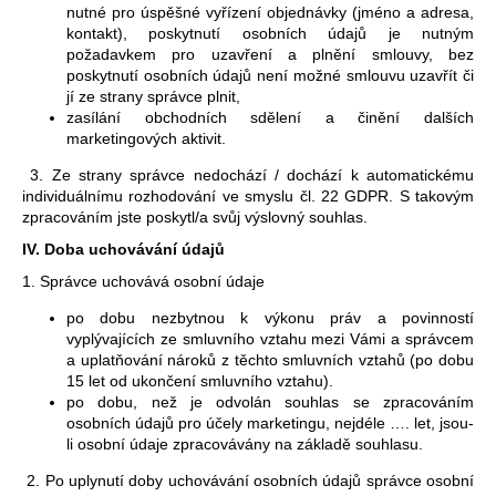
nutné pro úspěšné vyřízení objednávky (jméno a adresa,
kontakt), poskytnutí osobních údajů je nutným
požadavkem pro uzavření a plnění smlouvy, bez
poskytnutí osobních údajů není možné smlouvu uzavřít či
jí ze strany správce plnit,
zasílání obchodních sdělení a činění dalších
marketingových aktivit.
3. Ze strany správce nedochází / dochází k automatickému
individuálnímu rozhodování ve smyslu čl. 22 GDPR. S takovým
zpracováním jste poskytl/a svůj výslovný souhlas.
IV.
Doba uchovávání údajů
1. Správce uchovává osobní údaje
po dobu nezbytnou k výkonu práv a povinností
vyplývajících ze smluvního vztahu mezi Vámi a správcem
a uplatňování nároků z těchto smluvních vztahů (po dobu
15 let od ukončení smluvního vztahu).
po dobu, než je odvolán souhlas se zpracováním
osobních údajů pro účely marketingu, nejdéle …. let, jsou-
li osobní údaje zpracovávány na základě souhlasu.
2. Po uplynutí doby uchovávání osobních údajů správce osobní