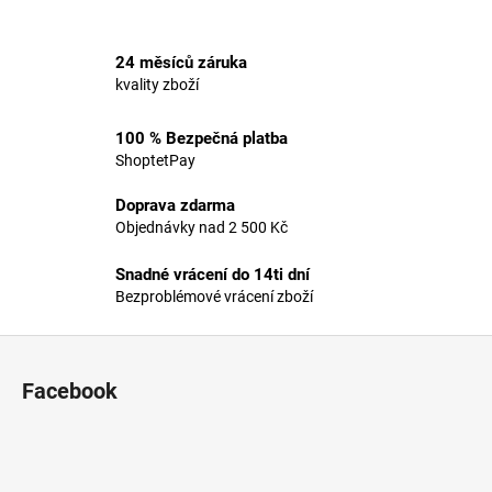
a
j
24 měsíců záruka
í
kvality zboží
t
?
100 % Bezpečná platba
ShoptetPay
Doprava zdarma
Objednávky nad 2 500 Kč
HLEDAT
Snadné vrácení do 14ti dní
Bezproblémové vrácení zboží
Z
D
o
á
Facebook
p
p
o
a
r
t
u
í