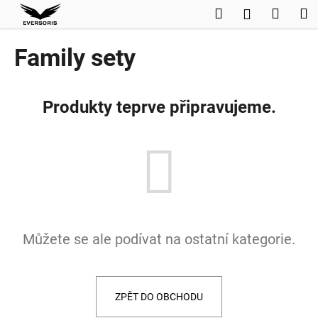
K
Přejít
Hledat
Nákup
M
Přihlášení
na
o
obsah
Zpět
Zpět
košík
š
Family sety
í
C
k
o
Produkty teprve připravujeme.
p
o
t
ř
e
b
u
Můžete se ale podívat na ostatní kategorie.
j
e
t
e
ZPĚT DO OBCHODU
n