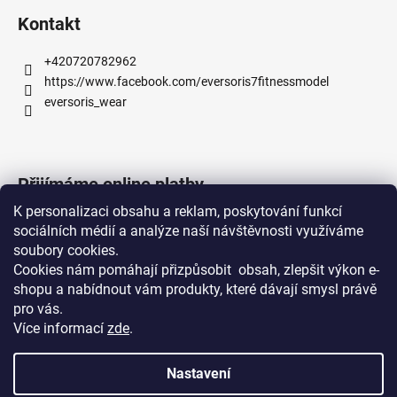
č
u
Kontakt
j
e
+420720782962
m
https://www.facebook.com/eversoris7fitnessmodel
e
eversoris_wear
OVERAL
VELARIS
Přijímáme online platby
S
1
K personalizaci obsahu a reklam, poskytování funkcí
199
sociálních médií a analýze naší návštěvnosti využíváme
Kč
soubory cookies.
Cookies nám pomáhají přizpůsobit obsah, zlepšit výkon e-
shopu a nabídnout vám produkty, které dávají smysl právě
Mimo Mísu - Bistro
CEO - Eversoris Wear
pro vás.
Více informací
zde
.
Nastavení
Vytvořil Shoptet