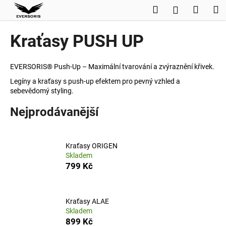
K
Přejít
Hledat
Nákup
M
Přihlášení
na
o
obsah
Zpět
Zpět
košík
š
Kraťasy PUSH UP
í
C
k
o
EVERSORIS® Push-Up – Maximální tvarování a zvýraznění křivek.
p
Legíny a kraťasy s push-up efektem pro pevný vzhled a
sebevědomý styling.
o
t
Nejprodávanější
ř
e
b
Kraťasy ORIGEN
Skladem
u
799 Kč
j
e
t
Kraťasy ALAE
e
Skladem
899 Kč
n