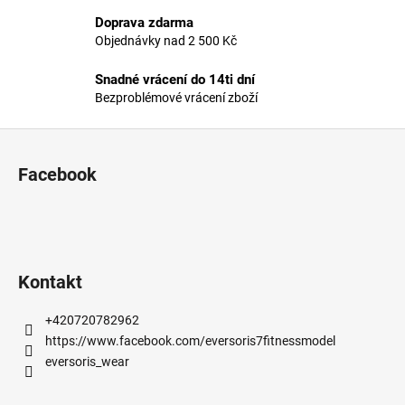
v
Doprava zdarma
k
Objednávky nad 2 500 Kč
y
v
Snadné vrácení do 14ti dní
ý
Bezproblémové vrácení zboží
p
i
Z
s
á
u
Facebook
p
a
t
í
Kontakt
+420720782962
https://www.facebook.com/eversoris7fitnessmodel
eversoris_wear