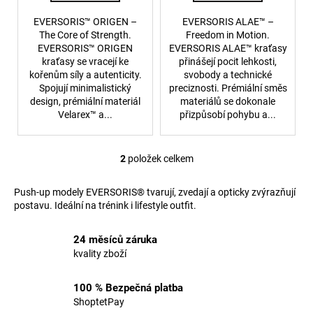
č
ů
u
EVERSORIS™ ORIGEN –
EVERSORIS ALAE™ –
j
The Core of Strength.
Freedom in Motion.
e
EVERSORIS™ ORIGEN
EVERSORIS ALAE™ kraťasy
m
kraťasy se vracejí ke
přinášejí pocit lehkosti,
kořenům síly a autenticity.
svobody a technické
e
Spojují minimalistický
preciznosti. Prémiální směs
design, prémiální materiál
materiálů se dokonale
Velarex™ a...
přizpůsobí pohybu a...
SPORTOVNÍ
ŠATY
LINEA
2
položek celkem
1
O
399
v
Kč
Push-up modely EVERSORIS® tvarují, zvedají a opticky zvýrazňují
l
postavu. Ideální na trénink i lifestyle outfit.
á
d
24 měsíců záruka
a
kvality zboží
c
í
p
100 % Bezpečná platba
r
ShoptetPay