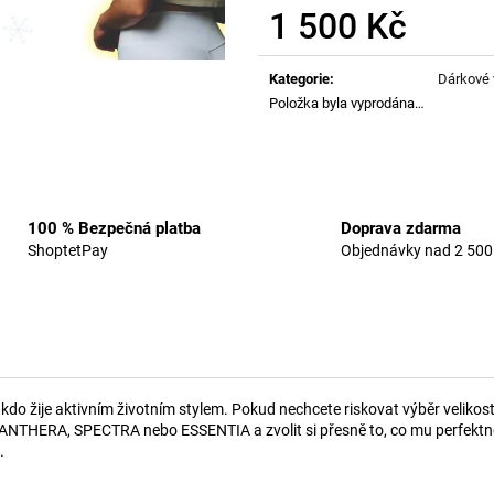
1 799 Kč
1 199 Kč
1 500 Kč
Měrná
cena:
Kategorie
:
Dárkové 
Položka byla vyprodána…
100 % Bezpečná platba
Doprava zdarma
ShoptetPay
Objednávky nad 2 500
 žije aktivním životním stylem. Pokud nechcete riskovat výběr velikosti 
ANTHERA, SPECTRA nebo ESSENTIA a zvolit si přesně to, co mu perfektně 
.