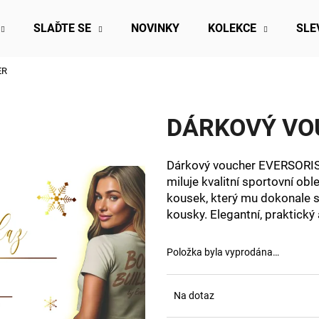
SLAĎTE SE
NOVINKY
KOLEKCE
SLE
ER
Co potřebujete najít?
DÁRKOVÝ VO
HLEDAT
Dárkový voucher EVERSORIS j
miluje kvalitní sportovní ob
Doporučujeme
kousek, který mu dokonale s
kousky. Elegantní, praktický
Položka byla vyprodána…
Na dotaz
SET STRUCTURA FORMA LS
OVERAL VELARI