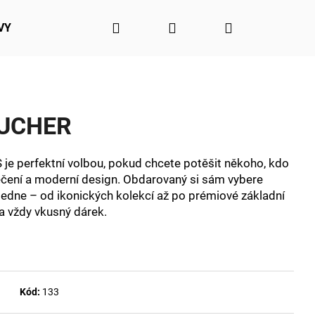
Hledat
Přihlášení
Nákupní
VY
DOPLŇKY
Obchodní podmínky
Podmínky o
košík
UCHER
e perfektní volbou, pokud chcete potěšit někoho, kdo
lečení a moderní design. Obdarovaný si sám vybere
edne – od ikonických kolekcí až po prémiové základní
 a vždy vkusný dárek.
Kód:
133
S NOVA